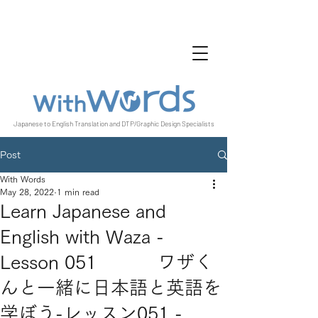
Japanese to English Translation and DTP/Graphic Design Specialists
Post
With Words
May 28, 2022
1 min read
Learn Japanese and
English with Waza -
Lesson 051 ワザく
んと一緒に日本語と英語を
学ぼう-レッスン051 -