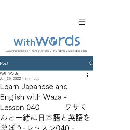
Japanese to English Translation and DTP/Graphic Design Specialists
Post
With Words
Jan 29, 2022
1 min read
Learn Japanese and
English with Waza -
Lesson 040 ワザく
んと一緒に日本語と英語を
学ぼう-レッスン040 -