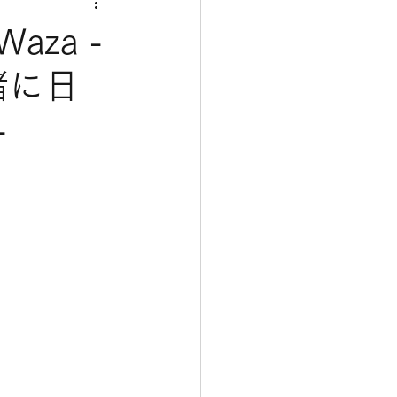
 Waza -
緒に日
-