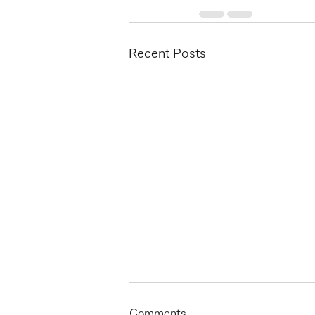
Recent Posts
Four-character Idioms - Vol.
Comments