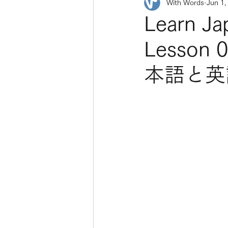
With Words
Jun 1,
Learn Ja
Less
本語と英