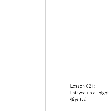
Lesson 021:
I stayed up all night
徹夜した