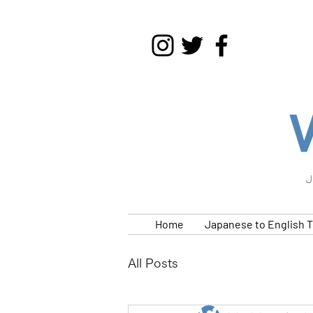
J
Home
Japanese to English T
All Posts