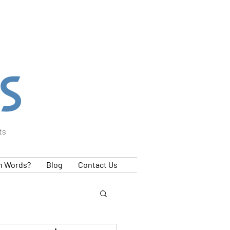
ts
h Words?
Blog
Contact Us