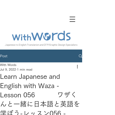
Japanese to English Translation and DTP/Graphic Design Specialists
Post
With Words
Jul 9, 2022
1 min read
Learn Japanese and
English with Waza -
Lesson 056 ワザく
んと一緒に日本語と英語を
学ぼう-レッスン056 -