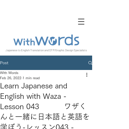
Japanese to English Translation and DTP/Graphic Design Specialists
Post
With Words
Feb 26, 2022
1 min read
Learn Japanese and
English with Waza -
Lesson 043 ワザく
んと一緒に日本語と英語を
学ぼう-レッスン043 -