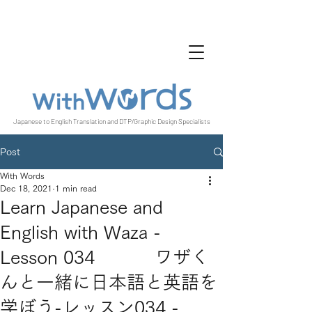
Japanese to English Translation and DTP/Graphic Design Specialists
Post
With Words
Dec 18, 2021
1 min read
Learn Japanese and
English with Waza -
Lesson 034 ワザく
んと一緒に日本語と英語を
学ぼう-レッスン034 -