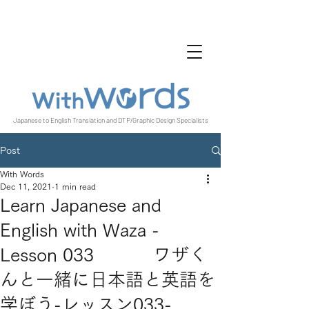
Japanese to English Translation and DTP/Graphic Design Specialists
Post
With Words
Dec 11, 2021
1 min read
Learn Japanese and
English with Waza -
Lesson 033 ワザく
んと一緒に日本語と英語を
学ぼう-レッスン033-