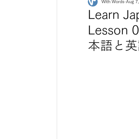
With Words
Aug 7
Learn Ja
Less
本語と英