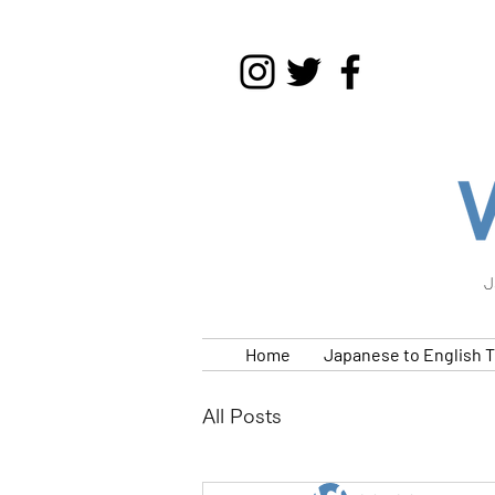
J
Home
Japanese to English T
All Posts