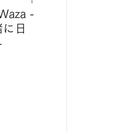
 Waza -
緒に日
-