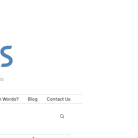
ts
h Words?
Blog
Contact Us