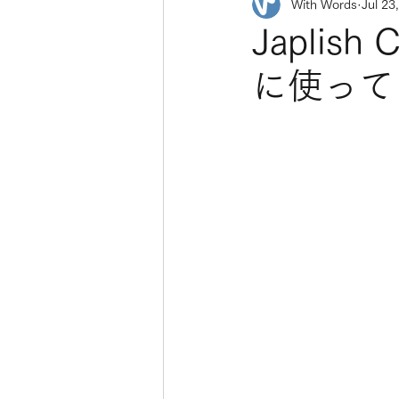
With Words
Jul 23
Japlis
に使ってな