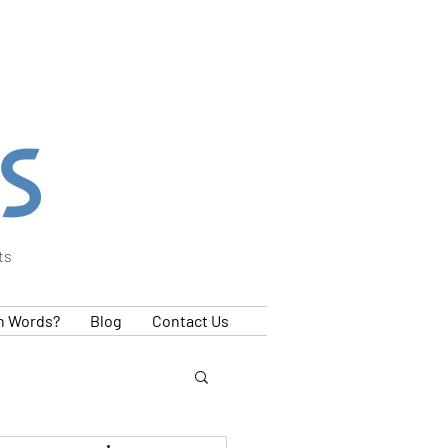
ts
h Words?
Blog
Contact Us