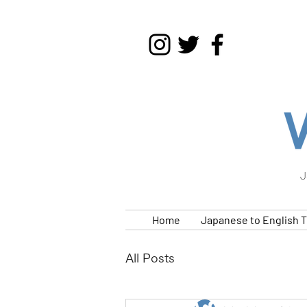
J
Home
Japanese to English T
All Posts