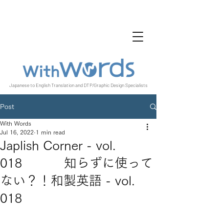
Japanese to English Translation and DTP/Graphic Design Specialists
Post
With Words
Jul 16, 2022
1 min read
Japlish Corner - vol.
018 知らずに使って
ない？！和製英語 - vol.
018