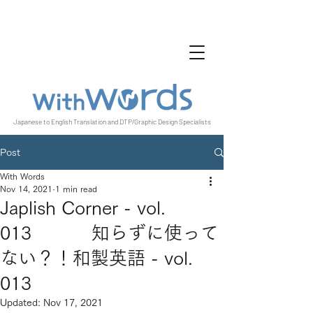
Japanese to English Translation and DTP/Graphic Design Specialists
Post
With Words
Nov 14, 2021
1 min read
Japlish Corner - vol.
013 知らずに使って
ない？！和製英語 - vol.
013
Updated:
Nov 17, 2021