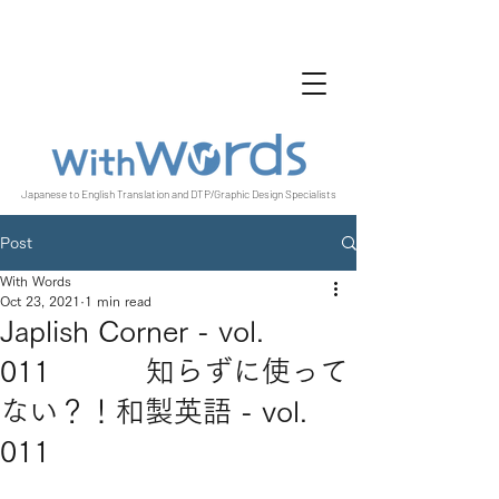
Japanese to English Translation and DTP/Graphic Design Specialists
Post
With Words
Oct 23, 2021
1 min read
Japlish Corner - vol.
011 知らずに使って
ない？！和製英語 - vol.
011