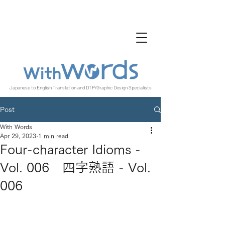
Japanese to English Translation and DTP/Graphic Design Specialists
Post
With Words
Apr 29, 2023
1 min read
Four-character Idioms -
Vol. 006 四字熟語 - Vol.
006